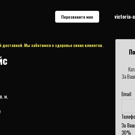
victoria-
Перезвоните мне
й доставкой.
Мы заботимся о здоровье своих клиентов.
По
йс
Кат
За Ваш
Email
. м.
е
Телефо
За Ваш
30%