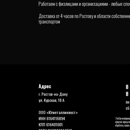
Работаем с физлицами и организациями - любые сп
Доставка от 4 часов по Ростову и области собствен
транспортом
Адрес
8
8
г. Ростов-на-Дону
ул. Курская, 18 А
пн
сб
ООО «Югметаллинвест»
ИНН 6164116894
Любая информаци
офертой, опреде
КПП 616401001
обработку ваших