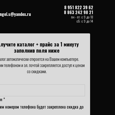
8 951 822 39 62
8 863 242 98 21
angel.s@yandex.ru
пн - пт: с 9 до 18
сб: с 9 до 14
лучите каталог + прайс за 1 минуту
заполнив поля ниже
алог автоматически откроется на Вашем компьютере.
им телефоном и эл. почтой закрепляется доступ к ценам
со скидками.
н *
им номером телефона будет закреплена скидка до