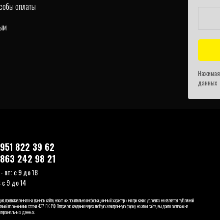
особы оплаты
ным
Нажимая
данных
 951 822 39 62
 863 242 98 21
 - пт: с 9 до 18
: с 9 до 14
я, представленная на данном сайте, носит исключительно информационный характер и ни при каких условиях не является публичной
ляемой положениями статьи 437 ГК РФ. Отправляя сведения через любую электронную форму на этом сайте, вы даете согласие на
 персональных данных.